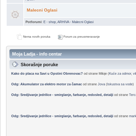
Nautičke radnje
Potforumi
:
E-shop Moja Ladja
,
SVB.de i Segelladen.de
,
Servis Ljepoja
,
Sve
Apatin
Malecni Oglasi
Potforumi
:
E - shop
,
ARHIVA - Malecni Oglasi
Nema novih poruka
Forum za preusmeravanje
Moja Ladja - info centar
Skorašnje poruke
Kako do placa na Savi u Opstini Obrenovac?
od strane Miloje (
Kuće za odmor, vik
Odg: Akumulator za elektro motor za čamac
od strane
Jova
(
Iskustva sa vode
)
Odg: Sredjivanje jedrilice - smirglanje, farbanje, redosled, detalji
od strane
Terc