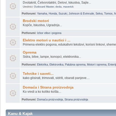
A sto da dajem pare kad mogu sam, a mozda je bolje da platim ?
Potforumi
:
Enterijer
,
Restauracije
,
Majstori, Majstori ...
Vanbrodski motori
Dvotaknti, Četvorotaktni, Delovi, Iskustva, Sajle...
Urednici:
Outboard Master
,
deda
,
maverick
Potforumi
:
Yamaha
,
Honda
,
Suzuki
,
Johnson & Evinrude
,
Selva
,
Tomos
,
M
Brodski motori
Kopče, Iskustva, Ugradnja...
Potforumi
:
Izbor elise i pogona
Elektro motori u nautici i ...
Primena elektro pogona, edukativni tekstovi, korisni linkovi, sheme.
Oprema
Sidra, bitve, lampe, konopci, elektronika...
Potforumi
:
Elektrika
,
Elektronika
,
Palubna oprema
,
Motori i oprema
,
Enterij
Tehnike i saveti...
kako glisirati, trimovati, sidriti, obarati panjeve....
Domaća i Strana proizvodnja
Ko vredi a ko koliko košta...