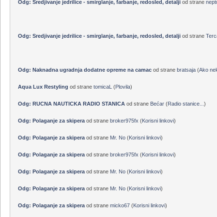
Odg: Sredjivanje jedrilice - smirglanje, farbanje, redosled, detalji
od strane
mar
Odg: Sredjivanje jedrilice - smirglanje, farbanje, redosled, detalji
od strane
nept
Odg: Sredjivanje jedrilice - smirglanje, farbanje, redosled, detalji
od strane
Terc
Odg: Naknadna ugradnja dodatne opreme na camac
od strane
bratsaja
(
Ako nek
Aqua Lux Restyling
od strane
tomicaL
(
Plovila
)
Odg: RUCNA NAUTICKA RADIO STANICA
od strane
Bećar
(
Radio stanice...
)
Odg: Polaganje za skipera
od strane
broker975fx
(
Korisni linkovi
)
Odg: Polaganje za skipera
od strane
Mr. No
(
Korisni linkovi
)
Odg: Polaganje za skipera
od strane
broker975fx
(
Korisni linkovi
)
Odg: Polaganje za skipera
od strane
Mr. No
(
Korisni linkovi
)