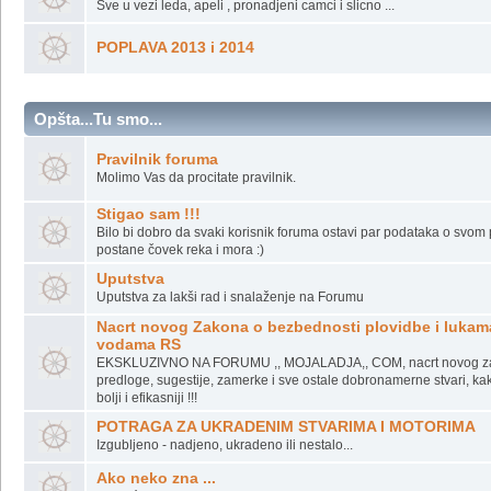
Nepogode na rekama...
LED NA REKAMA
Sve u vezi leda, apeli , pronadjeni camci i slicno ...
POPLAVA 2013 i 2014
Opšta...Tu smo...
Pravilnik foruma
Molimo Vas da procitate pravilnik.
Stigao sam !!!
Bilo bi dobro da svaki korisnik foruma ostavi par podataka o svom plo
postane čovek reka i mora :)
Uputstva
Uputstva za lakši rad i snalaženje na Forumu
Nacrt novog Zakona o bezbednosti plovidbe i lukam
vodama RS
EKSKLUZIVNO NA FORUMU ,, MOJALADJA,, COM, nacrt novog z
predloge, sugestije, zamerke i sve ostale dobronamerne stvari, kak
bolji i efikasniji !!!