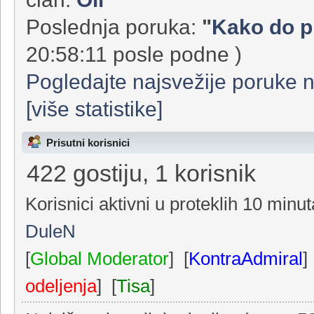
136892 poruka u 7865 Teme od
član:
Oli
Poslednja poruka:
"
Kako do pl
20:58:11 posle podne )
Pogledajte najsvežije poruke 
[više statistike]
Prisutni korisnici
422 gostiju, 1 korisnik
Korisnici aktivni u proteklih 10 minut
DuleN
[
Global Moderator
] [
KontraAdmiral
]