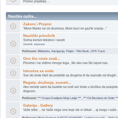
POTRAGA ZA UKRADENIM STVARIMA I MOTORIMA
Izgubljeno - nadjeno, ukradeno ili nestalo...
Ako neko zna ...
Pomoć prijatelja ...
Nautika opšta...
Zakoni i Propisi
"More Marko ne ori drumova, More turci ne gaz'te oranja..."
Nautički priručnik
Svima korisni tekstovi i saveti
Urednik:
espresso
Potforumi
:
Biblioteka
,
Navigacija
,
Peljari - Pilot Book
,
GPS Track
Ono što niste znali...
Plovimo i ne vidimo mnogo toga , što oko nas što ispod nas..
Iskustva sa vode
Sve sto biste hteli da podelite sa drugima ili da saznate od drugih..
Regate, druženja, susreti...
Ako nećete sami da budete na vodi već biste u društvu da putujete
dogovor...