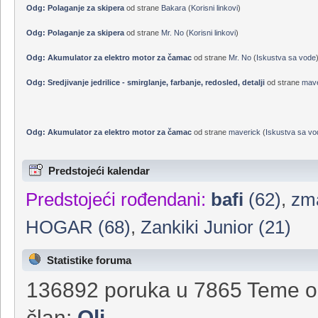
Odg: Polaganje za skipera
od strane
Mr. No
(
Korisni linkovi
)
Odg: Polaganje za skipera
od strane
micko67
(
Korisni linkovi
)
Odg: Polaganje za skipera
od strane
Bakara
(
Korisni linkovi
)
Odg: Polaganje za skipera
od strane
Mr. No
(
Korisni linkovi
)
Odg: Akumulator za elektro motor za čamac
od strane
Mr. No
(
Iskustva sa vode
Odg: Sredjivanje jedrilice - smirglanje, farbanje, redosled, detalji
od strane
mave
Odg: Akumulator za elektro motor za čamac
od strane
maverick
(
Iskustva sa vo
Predstojeći kalendar
Predstojeći rođendani:
bafi
(62)
,
zma
HOGAR (68)
,
Zankiki Junior (21)
Statistike foruma