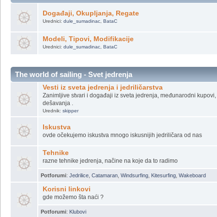
Potforumi
:
Domaća proizvodnja
,
Strana proizvodnja
Kanu & Kajak
Događaji, Okupljanja, Regate
Urednici:
dule_sumadinac
,
BataC
Modeli, Tipovi, Modifikacije
Urednici:
dule_sumadinac
,
BataC
The world of sailing - Svet jedrenja
Vesti iz sveta jedrenja i jedriličarstva
Zanimljive stvari i događaji iz sveta jedrenja, međunarodni kupovi, 
dešavanja .
Urednik:
skipper
Iskustva
ovde očekujemo iskustva mnogo iskusnijih jedriličara od nas
Tehnike
razne tehnike jedrenja, načine na koje da to radimo
Potforumi
:
Jedrilice
,
Catamaran
,
Windsurfing
,
Kitesurfing
,
Wakeboard