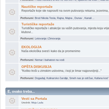
Potforumi
:
*** Grupa Gradjana Moja Ladja ***
,
*** Od Bezdana do Delte **
Galerija - Gallery
Vaše slike ... ne Vaše nego one koje ste vi slikali ... aj mogu i vaše...
Potforumi
:
Photo Konkurs ili ФОТО КОНКУРС
,
Ljubimci na vodi...
,
Mali od
Nautičke reportaže
Reportaže koje ste napravili na svom putovanju rekama, jezerima
Potforumi
:
Brod Nikola Tesla
,
Rajna, Majna , Dunav , Kanali ...
Turističke reportaže
Turističke reportaže i atrakcije sa vaših putovanja, mjesta koja vrijed
klubovi...
Potforumi
:
Letovanja i Zimovanja
EKOLOGIJA
Naša ekološka svest i kako da je promenimo
Potforumi
:
Nemar i bahatost na vodi
OPŠTA DISKUSIJA
"Koliko troši u zimskim uslovima, i koji je limar najpovoljniji..."
Potforumi
:
Događaji
,
Kulinarske čarolije
,
Smeh nas je održao
,
Kafana kod 