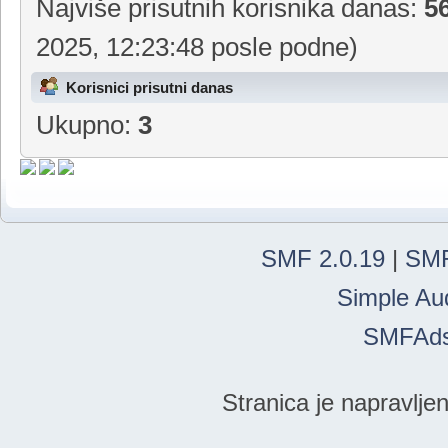
odeljenja
] [
Tisa
]
Najviše prisutnih korisnika danas:
5
2025, 12:23:48 posle podne)
Korisnici prisutni danas
Ukupno:
3
SMF 2.0.19
|
SMF
Simple Au
SMFAd