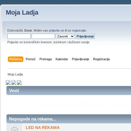
Moja Ladja
Dobrodošli,
Gost
. Molim vas
prijavite se
ili se
registrujte
.
Prijavite se korisničkim imenom, lozinkom i dužinom sesije
Početna
Pomoć
Pretraga
Kalendar
Prijavljivanje
Registracija
Moja Ladja
Vesti
Ko nije plovio,ko nije brodi
je upola živeo. ,, Druga st
Sk