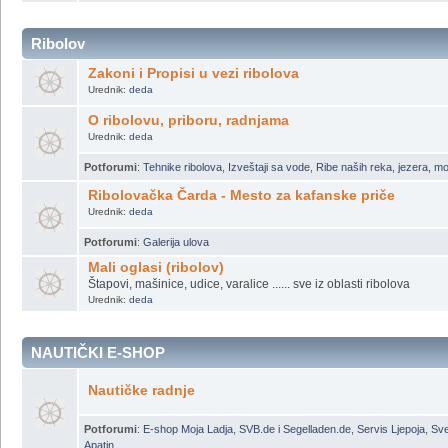
Korisni linkovi
gde možemo šta naći ?
Potforumi
:
Klubovi
Ribolov
Zakoni i Propisi u vezi ribolova
Urednik:
deda
O ribolovu, priboru, radnjama
Urednik:
deda
Potforumi
:
Tehnike ribolova
,
Izveštaji sa vode
,
Ribe naših reka, jezera, m
Ribolovačka Čarda - Mesto za kafanske priče
Urednik:
deda
Potforumi
:
Galerija ulova
Mali oglasi (ribolov)
Štapovi, mašinice, udice, varalice ...... sve iz oblasti ribolova
Urednik:
deda
NAUTIČKI E-SHOP