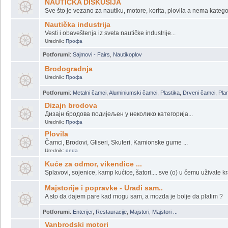
E, ovako treba...
Vesti sa Portala
Urednik:
Moja Lađa
NAUTIČKA DISKUSIJA
Sve što je vezano za nautiku, motore, korita, plovila a nema katego
Nautička industrija
Vesti i obaveštenja iz sveta nautičke industrije...
Urednik:
Профа
Potforumi
:
Sajmovi - Fairs
,
Nautikoplov
Brodogradnja
Urednik:
Профа
Potforumi
:
Metalni čamci
,
Aluminiumski čamci
,
Plastika
,
Drveni čamci
,
Plan
Dizajn brodova
Дизајн бродова подијељен у неколико категорија...
Urednik:
Профа
Plovila
Čamci, Brodovi, Gliseri, Skuteri, Kamionske gume ...
Urednik:
deda
Kuće za odmor, vikendice ...
Splavovi, sojenice, kamp kućice, šatori.... sve (o) u čemu uživate kr
Majstorije i popravke - Uradi sam..