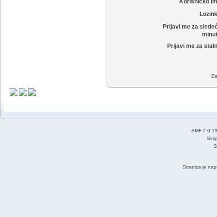
Korisničko i
Lozin
Prijavi me za slede
minut
Prijavi me za stal
Za
SMF 2.0.1
Simp
S
Stranica je nap