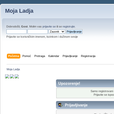
Moja Ladja
Dobrodošli,
Gost
. Molim vas
prijavite se
ili se
registrujte
.
Prijavite se korisničkim imenom, lozinkom i dužinom sesije
Početna
Pomoć
Pretraga
Kalendar
Prijavljivanje
Registracija
Moja Ladja
Upozorenje!
Samo registrovani 
Prijavite se ispod
Prijavljivanje