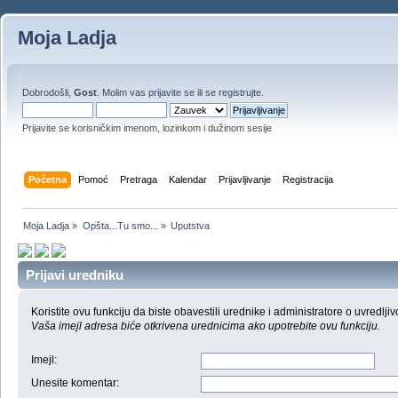
Moja Ladja
Dobrodošli,
Gost
. Molim vas
prijavite se
ili se
registrujte
.
Prijavite se korisničkim imenom, lozinkom i dužinom sesije
Početna
Pomoć
Pretraga
Kalendar
Prijavljivanje
Registracija
Moja Ladja
»
Opšta...Tu smo...
»
Uputstva 
Prijavi uredniku
Koristite ovu funkciju da biste obavestili urednike i administratore o uvredljiv
Vaša imejl adresa biće otkrivena urednicima ako upotrebite ovu funkciju.
Imejl
:
Unesite komentar
: