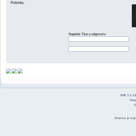
Potvrda:
Napisite Tisa u odgovoru:
:
SMF 2.0.1
Simp
S
Stranica je nap