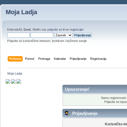
Moja Ladja
Dobrodošli,
Gost
. Molim vas
prijavite se
ili se
registrujte
.
Prijavite se korisničkim imenom, lozinkom i dužinom sesije
Početna
Pomoć
Pretraga
Kalendar
Prijavljivanje
Registracija
Moja Ladja
Upozorenje!
Samo registrovani 
Prijavite se ispod
Prijavljivanje
Korisničko i