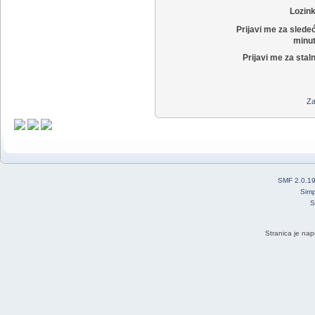
Lozin
Prijavi me za slede
minut
Prijavi me za stal
Za
SMF 2.0.1
Simp
S
Stranica je nap