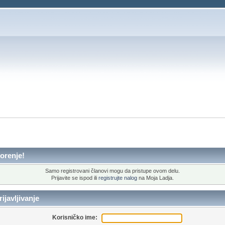
orenje!
Samo registrovani članovi mogu da pristupe ovom delu.
Prijavite se ispod ili
registrujte nalog
na Moja Ladja.
ijavljivanje
Korisničko ime: