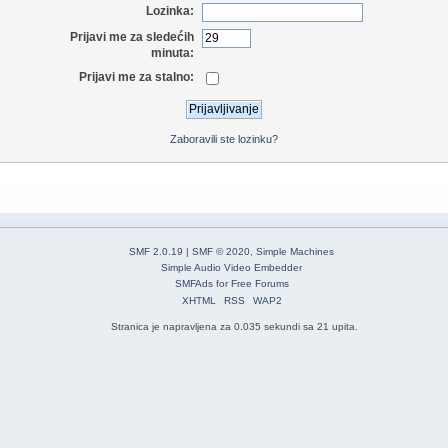
Lozinka:
Prijavi me za sledećih
minuta:
Prijavi me za stalno:
Zaboravili ste lozinku?
SMF 2.0.19
|
SMF © 2020
,
Simple Machines
Simple Audio Video Embedder
SMFAds
for
Free Forums
XHTML
RSS
WAP2
Stranica je napravljena za 0.035 sekundi sa 21 upita.