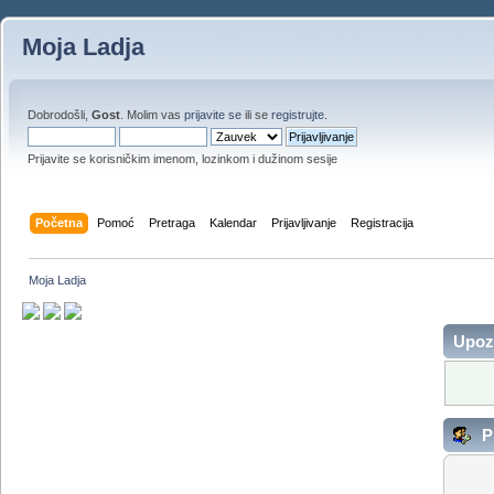
Moja Ladja
Dobrodošli,
Gost
. Molim vas
prijavite se
ili se
registrujte
.
Prijavite se korisničkim imenom, lozinkom i dužinom sesije
Početna
Pomoć
Pretraga
Kalendar
Prijavljivanje
Registracija
Moja Ladja
Upoz
Pr