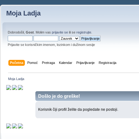
Moja Ladja
Dobrodošli,
Gost
. Molim vas
prijavite se
ili se
registrujte
.
Prijavite se korisničkim imenom, lozinkom i dužinom sesije
Početna
Pomoć
Pretraga
Kalendar
Prijavljivanje
Registracija
Moja Ladja
Došlo je do greške!
Korisnik čiji profil želite da pogledate ne postoji.