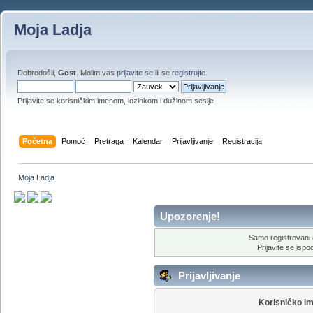
Moja Ladja
Dobrodošli,
Gost
. Molim vas
prijavite se
ili se
registrujte
.
Prijavite se korisničkim imenom, lozinkom i dužinom sesije
Početna
Pomoć
Pretraga
Kalendar
Prijavljivanje
Registracija
Moja Ladja
Upozorenje!
Samo registrovani 
Prijavite se ispod
Prijavljivanje
Korisničko i