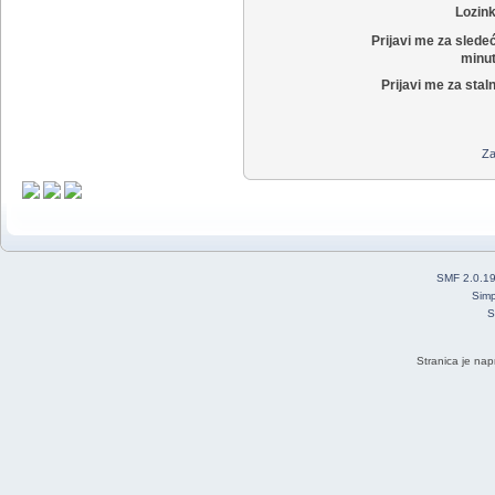
Lozin
Prijavi me za slede
minut
Prijavi me za stal
Za
SMF 2.0.1
Simp
S
Stranica je nap