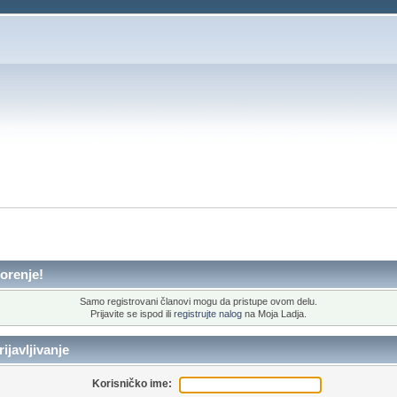
orenje!
Samo registrovani članovi mogu da pristupe ovom delu.
Prijavite se ispod ili
registrujte nalog
na Moja Ladja.
ijavljivanje
Korisničko ime: