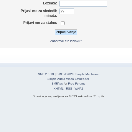
Lozinka:
Prijavi me za sledećih
minuta:
Prijavi me za stalno:
Zaboravili ste lozinku?
SMF 2.0.19
|
SMF © 2020
,
Simple Machines
Simple Audio Video Embedder
SMFAds
for
Free Forums
XHTML
RSS
WAP2
Stranica je napravljena za 0.033 sekundi sa 21 upita.