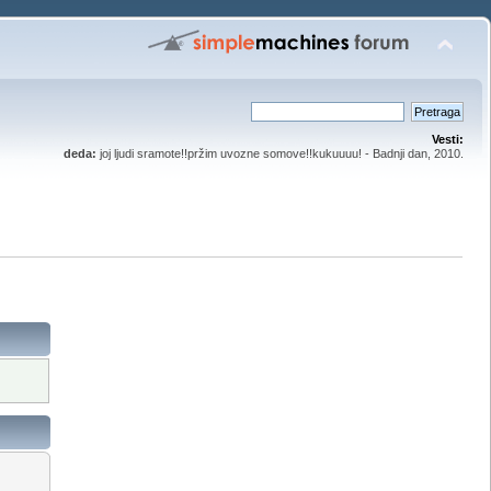
Vesti:
deda:
joj ljudi sramote!!pržim uvozne somove!!kukuuuu! - Badnji dan, 2010.