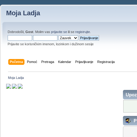
Moja Ladja
Dobrodošli,
Gost
. Molim vas
prijavite se
ili se
registrujte
.
Prijavite se korisničkim imenom, lozinkom i dužinom sesije
Početna
Pomoć
Pretraga
Kalendar
Prijavljivanje
Registracija
Moja Ladja
Upoz
Pr