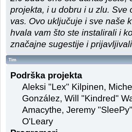
projekta, i u dobru i u zlu. S
vas. Ovo uključuje i sve naše 
hvala vam što ste instalirali i ko
značajne sugestije i prijavljival
Tim
Podrška projekta
Aleksi "Lex" Kilpinen, Michel
González, Will "Kindred" 
Amacythe, Jeremy "SleePy" 
O'Leary