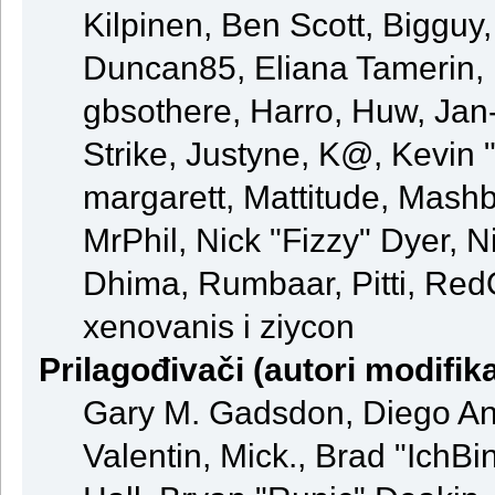
Kilpinen, Ben Scott, Bigguy
Duncan85, Eliana Tamerin, 
gbsothere, Harro, Huw, Jan
Strike, Justyne, K@, Kevin "
margarett, Mattitude, Mashby
MrPhil, Nick "Fizzy" Dyer, N
Dhima, Rumbaar, Pitti, Re
xenovanis i ziycon
Prilagođivači (autori modifika
Gary M. Gadsdon, Diego An
Valentin, Mick., Brad "Ic