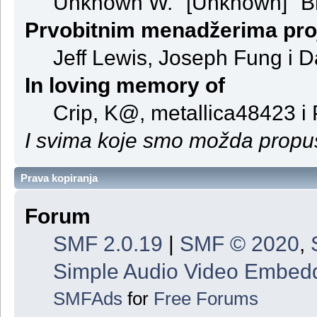
Unknown W. "[Unknown]" B
Prvobitnim menadžerima pro
Jeff Lewis, Joseph Fung i 
In loving memory of
Crip, K@, metallica48423 i
I svima koje smo možda propust
Prava kopiranja
Forum
SMF 2.0.19
|
SMF © 2020
,
Simple Audio Video Embed
SMFAds
for
Free Forums