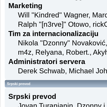
Marketing
Will "Kindred" Wagner, Mar
Ralph "[n3rve]" Otowo, rick
Tim za internacionalizaciju
Nikola "Dzonny" Novaković
m4z, Relyana, Robert., Aky
Administratori servera
Derek Schwab, Michael John
Srpski prevod
Srpski prevod
Jovan Turanjanin, Dzonny i