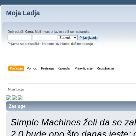
Moja Ladja
Dobrodošli,
Gost
. Molim vas
prijavite se
ili se
registrujte
.
Prijavite se korisničkim imenom, lozinkom i dužinom sesije
Početna
Pomoć
Pretraga
Kalendar
Prijavljivanje
Registracija
Moja Ladja
Zasluge
Simple Machines želi da se za
2.0 bude ono što danas jeste;