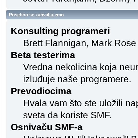
Posebno se zahvaljujemo
Konsulting programeri
Brett Flannigan, Mark Rose
Beta testerima
Vredna nekolicina koja neum
izluđuje naše programere.
Prevodiocima
Hvala vam što ste uložili na
sveta da koriste SMF.
Osnivaču SMF-a