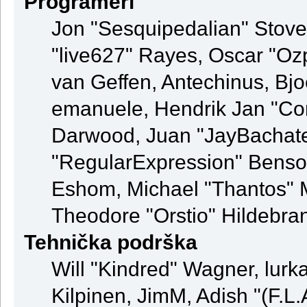
Programeri
Jon "Sesquipedalian" Stovel
"live627" Rayes, Oscar "Oz
van Geffen, Antechinus, Bjo
emanuele, Hendrik Jan "Co
Darwood, Juan "JayBachate
"RegularExpression" Benso
Eshom, Michael "Thantos" M
Theodore "Orstio" Hildebran
Tehnička podrška
Will "Kindred" Wagner, lurka
Kilpinen, JimM, Adish "(F.L.