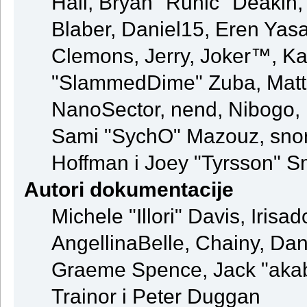
Hall, Bryan "Runic" Deakin
Blaber, Daniel15, Eren Yas
Clemons, Jerry, Joker™, Kay
"SlammedDime" Zuba, Matt
NanoSector, nend, Nibogo, N
Sami "SychO" Mazouz, snor
Hoffman i Joey "Tyrsson" S
Autori dokumentacije
Michele "Illori" Davis, Iris
AngellinaBelle, Chainy, Dani
Graeme Spence, Jack "akab
Trainor i Peter Duggan