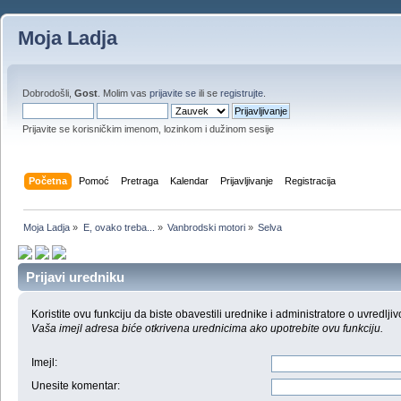
Moja Ladja
Dobrodošli,
Gost
. Molim vas
prijavite se
ili se
registrujte
.
Prijavite se korisničkim imenom, lozinkom i dužinom sesije
Početna
Pomoć
Pretraga
Kalendar
Prijavljivanje
Registracija
Moja Ladja
»
E, ovako treba...
»
Vanbrodski motori
»
Selva
Prijavi uredniku
Koristite ovu funkciju da biste obavestili urednike i administratore o uvredljiv
Vaša imejl adresa biće otkrivena urednicima ako upotrebite ovu funkciju.
Imejl
:
Unesite komentar
: