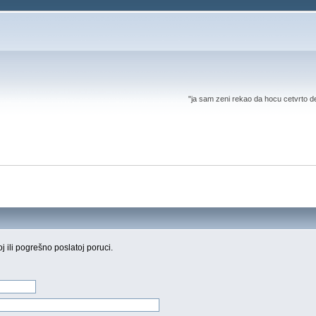
"ja sam zeni rekao da hocu cetvrto d
oj ili pogrešno poslatoj poruci.