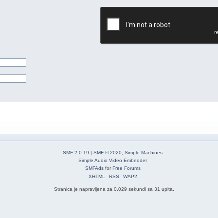
SMF 2.0.19
|
SMF © 2020
,
Simple Machines
Simple Audio Video Embedder
SMFAds
for
Free Forums
XHTML
RSS
WAP2
Stranica je napravljena za 0.029 sekundi sa 31 upita.