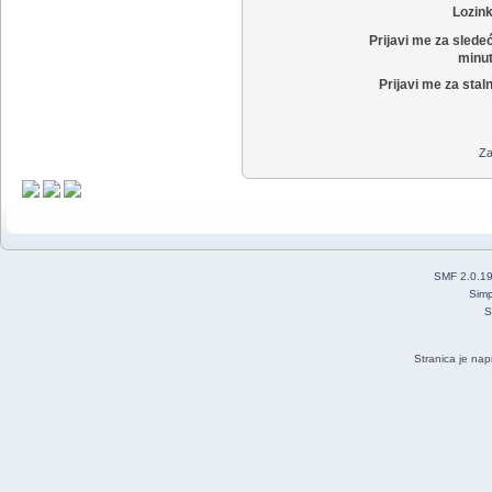
Lozin
Prijavi me za slede
minut
Prijavi me za stal
Za
SMF 2.0.1
Simp
S
Stranica je nap