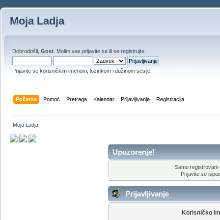
Moja Ladja
Dobrodošli,
Gost
. Molim vas
prijavite se
ili se
registrujte
.
Prijavite se korisničkim imenom, lozinkom i dužinom sesije
Početna
Pomoć
Pretraga
Kalendar
Prijavljivanje
Registracija
Moja Ladja
Upozorenje!
Samo registrovani 
Prijavite se ispod
Prijavljivanje
Korisničko i