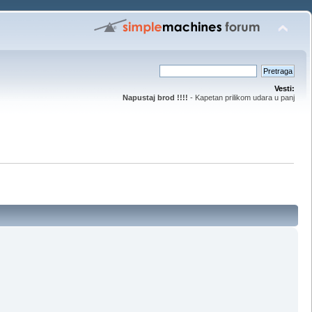
Vesti:
Napustaj brod !!!!
- Kapetan prilikom udara u panj