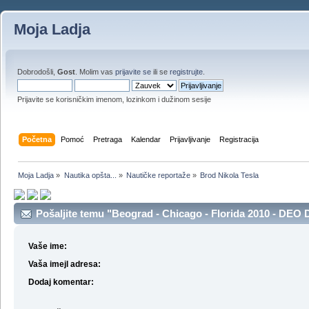
Moja Ladja
Dobrodošli,
Gost
. Molim vas
prijavite se
ili se
registrujte
.
Prijavite se korisničkim imenom, lozinkom i dužinom sesije
Početna
Pomoć
Pretraga
Kalendar
Prijavljivanje
Registracija
Moja Ladja
»
Nautika opšta...
»
Nautičke reportaže
»
Brod Nikola Tesla
Pošaljite temu "Beograd - Chicago - Florida 2010 - DEO D
Vaše ime:
Vaša imejl adresa:
Dodaj komentar: