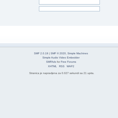
SMF 2.0.19
|
SMF © 2020
,
Simple Machines
Simple Audio Video Embedder
SMFAds
for
Free Forums
XHTML
RSS
WAP2
Stranica je napravljena za 0.027 sekundi sa 21 upita.