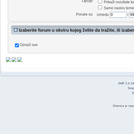
Opcije:
Prikaži rezultate 
Samo naslov teme
Poruke su:
između
i
Izaberite forum u okviru kojeg želite da tražite, ili izabe
Označi sve
SMF 2.0.1
Simp
S
Stranica je nap