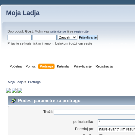
Moja Ladja
Dobrodošli,
Gost
. Molim vas
prijavite se
ili se
registrujte
.
Prijavite se korisničkim imenom, lozinkom i dužinom sesije
Početna
Pomoć
Pretraga
Kalendar
Prijavljivanje
Registracija
Moja Ladja
»
Pretraga
Podesi parametre za pretragu
Traži:
po korisniku:
Poređaj po: