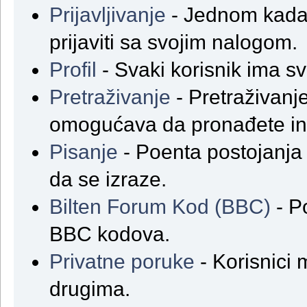
Prijavljivanje
- Jednom kada 
prijaviti sa svojim nalogom.
Profil
- Svaki korisnik ima svoj
Pretraživanje
- Pretraživanje
omogućava da pronađete in
Pisanje
- Poenta postojanja
da se izraze.
Bilten Forum Kod (BBC)
- P
BBC kodova.
Privatne poruke
- Korisnici 
drugima.