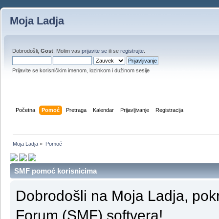
Moja Ladja
Dobrodošli,
Gost
. Molim vas
prijavite se
ili se
registrujte
.
Prijavite se korisničkim imenom, lozinkom i dužinom sesije
Početna
Pomoć
Pretraga
Kalendar
Prijavljivanje
Registracija
Moja Ladja
»
Pomoć
SMF pomoć korisnicima
Dobrodošli na Moja Ladja, po
Forum (SMF) softvera!