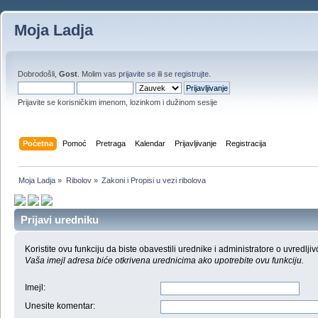
Moja Ladja
Dobrodošli,
Gost
. Molim vas
prijavite se
ili se
registrujte
.
Prijavite se korisničkim imenom, lozinkom i dužinom sesije
Početna
Pomoć
Pretraga
Kalendar
Prijavljivanje
Registracija
Moja Ladja
»
Ribolov
»
Zakoni i Propisi u vezi ribolova
Prijavi uredniku
Koristite ovu funkciju da biste obavestili urednike i administratore o uvredljiv
Vaša imejl adresa biće otkrivena urednicima ako upotrebite ovu funkciju.
Imejl
:
Unesite komentar
: