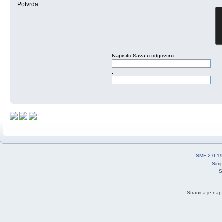
Potvrda:
Napisite Sava u odgovoru:
:
SMF 2.0.1
Simp
S
Stranica je nap