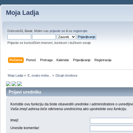
Moja Ladja
Dobrodošli,
Gost
. Molim vas
prijavite se
ili se
registrujte
.
Prijavite se korisničkim imenom, lozinkom i dužinom sesije
Početna
Pomoć
Pretraga
Kalendar
Prijavljivanje
Registracija
Moja Ladja
»
E, ovako treba...
»
Dizajn brodova
Prijavi uredniku
Koristite ovu funkciju da biste obavestili urednike i administratore o uvredljiv
Vaša imejl adresa biće otkrivena urednicima ako upotrebite ovu funkciju.
Imejl
:
Unesite komentar
: