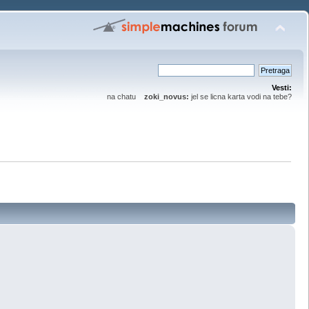
Vesti:
na chatu
zoki_novus:
jel se licna karta vodi na tebe?