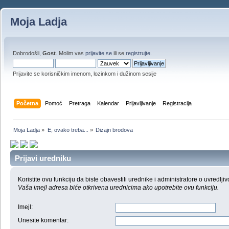
Moja Ladja
Dobrodošli,
Gost
. Molim vas
prijavite se
ili se
registrujte
.
Prijavite se korisničkim imenom, lozinkom i dužinom sesije
Početna
Pomoć
Pretraga
Kalendar
Prijavljivanje
Registracija
Moja Ladja
»
E, ovako treba...
»
Dizajn brodova
Prijavi uredniku
Koristite ovu funkciju da biste obavestili urednike i administratore o uvredljiv
Vaša imejl adresa biće otkrivena urednicima ako upotrebite ovu funkciju.
Imejl
:
Unesite komentar
: