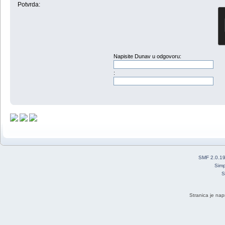
Potvrda:
Napisite Dunav u odgovoru:
:
SMF 2.0.1
Simp
S
Stranica je nap