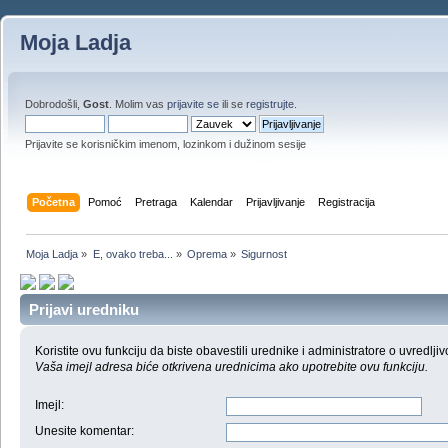
Moja Ladja
Dobrodošli,
Gost
. Molim vas
prijavite se
ili se
registrujte
.
Prijavite se korisničkim imenom, lozinkom i dužinom sesije
Početna
Pomoć
Pretraga
Kalendar
Prijavljivanje
Registracija
Moja Ladja
»
E, ovako treba...
»
Oprema
»
Sigurnost
Prijavi uredniku
Koristite ovu funkciju da biste obavestili urednike i administratore o uvredljiv
Vaša imejl adresa biće otkrivena urednicima ako upotrebite ovu funkciju.
Imejl
:
Unesite komentar
: