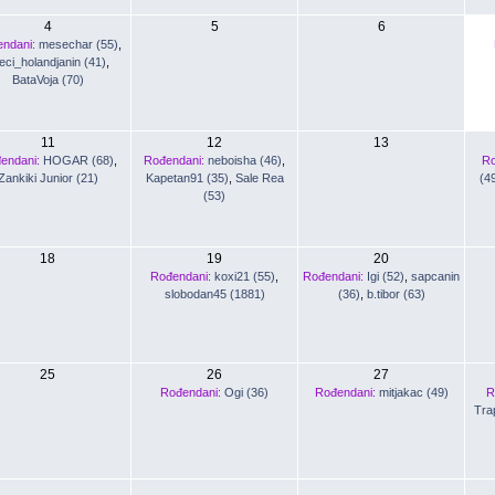
4
5
6
ndani:
mesechar (55)
,
teci_holandjanin (41)
,
BataVoja (70)
11
12
13
endani:
HOGAR (68)
,
Rođendani:
neboisha (46)
,
Ro
Zankiki Junior (21)
Kapetan91 (35)
,
Sale Rea
(4
(53)
18
19
20
Rođendani:
koxi21 (55)
,
Rođendani:
Igi (52)
,
sapcanin
slobodan45 (1881)
(36)
,
b.tibor (63)
25
26
27
Rođendani:
Ogi (36)
Rođendani:
mitjakac (49)
R
Tra