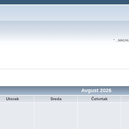
" ...MAGN
Avgust 2026
Utorak
Sreda
Četvrtak