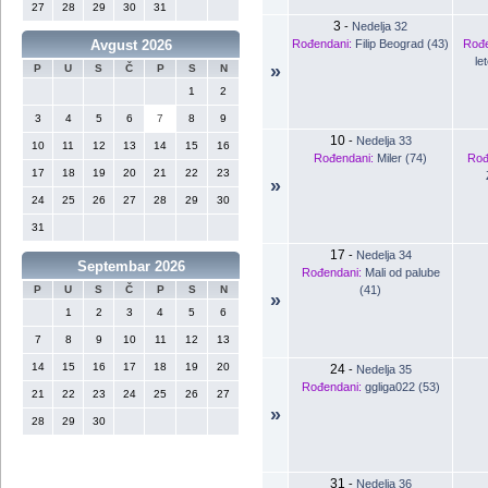
27
28
29
30
31
3
-
Nedelja 32
Rođendani:
Filip Beograd (43)
Rođe
Avgust 2026
le
»
P
U
S
Č
P
S
N
1
2
3
4
5
6
7
8
9
10
-
Nedelja 33
10
11
12
13
14
15
16
Rođendani:
Miler (74)
Rođ
17
18
19
20
21
22
23
»
24
25
26
27
28
29
30
31
17
-
Nedelja 34
Septembar 2026
Rođendani:
Mali od palube
(41)
P
U
S
Č
P
S
N
»
1
2
3
4
5
6
7
8
9
10
11
12
13
14
15
16
17
18
19
20
24
-
Nedelja 35
Rođendani:
ggliga022 (53)
21
22
23
24
25
26
27
»
28
29
30
31
-
Nedelja 36