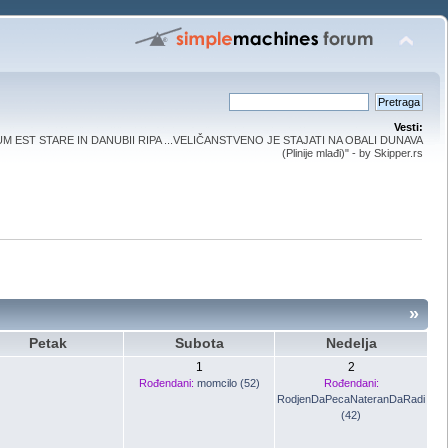
Vesti:
UM EST STARE IN DANUBII RIPA ...VELIČANSTVENO JE STAJATI NA OBALI DUNAVA
(Plinije mlađi)" - by Skipper.rs
»
Petak
Subota
Nedelja
1
2
Rođendani:
momcilo (52)
Rođendani:
RodjenDaPecaNateranDaRadi
(42)