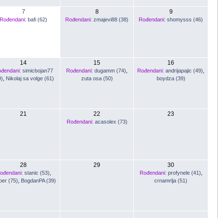
7
8
9
Rođendani:
bafi (62)
Rođendani:
zmajevi88 (38)
Rođendani:
shomysss (46)
14
15
16
đendani:
simicbojan77
Rođendani:
dugamm (74)
,
Rođendani:
andrijapajic (49)
,
9)
,
Nikolaj sa volge (61)
zuta osa (50)
boydza (39)
21
22
23
Rođendani:
acasolex (73)
28
29
30
ođendani:
stanic (53)
,
Rođendani:
profynele (41)
,
per (75)
,
BogdanPA (39)
crnamrlja (51)