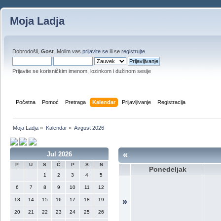
Moja Ladja
Dobrodošli,
Gost
. Molim vas
prijavite se
ili se
registrujte
.
Prijavite se korisničkim imenom, lozinkom i dužinom sesije
Početna
Pomoć
Pretraga
Kalendar
Prijavljivanje
Registracija
Moja Ladja
»
Kalendar
»
Avgust 2026
«
Jul 2026
P
U
S
Č
P
S
N
Ponedeljak
1
2
3
4
5
6
7
8
9
10
11
12
13
14
15
16
17
18
19
»
20
21
22
23
24
25
26