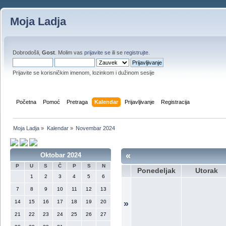
Moja Ladja
Dobrodošli,
Gost
. Molim vas
prijavite se
ili se
registrujte
.
Prijavite se korisničkim imenom, lozinkom i dužinom sesije
Početna
Pomoć
Pretraga
Kalendar
Prijavljivanje
Registracija
Moja Ladja
»
Kalendar
»
Novembar 2024
«
Oktobar 2024
P
U
S
Č
P
S
N
Ponedeljak
Utorak
1
2
3
4
5
6
7
8
9
10
11
12
13
14
15
16
17
18
19
20
»
21
22
23
24
25
26
27