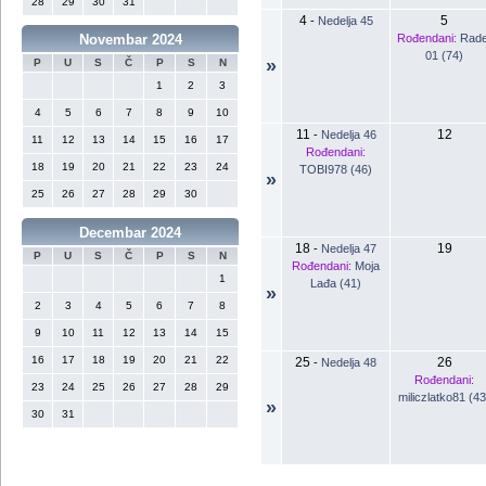
28
29
30
31
4
5
-
Nedelja 45
Rođendani:
Rade
Novembar 2024
01 (74)
»
P
U
S
Č
P
S
N
1
2
3
4
5
6
7
8
9
10
11
12
-
Nedelja 46
11
12
13
14
15
16
17
Rođendani:
18
19
20
21
22
23
24
TOBI978 (46)
»
25
26
27
28
29
30
Decembar 2024
18
19
-
Nedelja 47
P
U
S
Č
P
S
N
Rođendani:
Moja
1
Lađa (41)
»
2
3
4
5
6
7
8
9
10
11
12
13
14
15
16
17
18
19
20
21
22
25
26
-
Nedelja 48
Rođendani:
23
24
25
26
27
28
29
miliczlatko81 (43
»
30
31