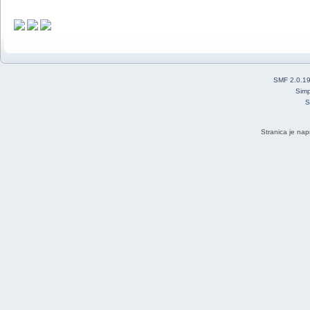
SMF 2.0.1
Simp
S
Stranica je nap