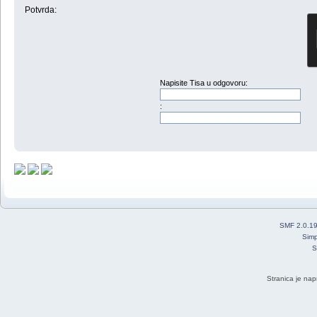
Potvrda:
Napisite Tisa u odgovoru:
:
SMF 2.0.1
Simp
S
Stranica je nap