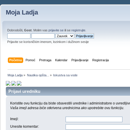
Moja Ladja
Dobrodošli,
Gost
. Molim vas
prijavite se
ili se
registrujte
.
Prijavite se korisničkim imenom, lozinkom i dužinom sesije
Početna
Pomoć
Pretraga
Kalendar
Prijavljivanje
Registracija
Moja Ladja
»
Nautika opšta...
»
Iskustva sa vode
Prijavi uredniku
Koristite ovu funkciju da biste obavestili urednike i administratore o uvredljiv
Vaša imejl adresa biće otkrivena urednicima ako upotrebite ovu funkciju.
Imejl
:
Unesite komentar
: