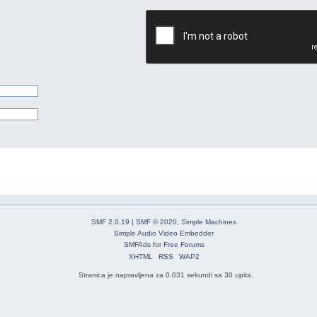
SMF 2.0.19
|
SMF © 2020
,
Simple Machines
Simple Audio Video Embedder
SMFAds
for
Free Forums
XHTML
RSS
WAP2
Stranica je napravljena za 0.031 sekundi sa 30 upita.