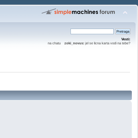
Vesti:
na chatu
zoki_novus:
jel se licna karta vodi na tebe?