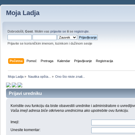
Moja Ladja
Dobrodošli,
Gost
. Molim vas
prijavite se
ili se
registrujte
.
Prijavite se korisničkim imenom, lozinkom i dužinom sesije
Početna
Pomoć
Pretraga
Kalendar
Prijavljivanje
Registracija
Moja Ladja
»
Nautika opšta...
»
Ono što niste znali...
Prijavi uredniku
Koristite ovu funkciju da biste obavestili urednike i administratore o uvredljiv
Vaša imejl adresa biće otkrivena urednicima ako upotrebite ovu funkciju.
Imejl
:
Unesite komentar
: