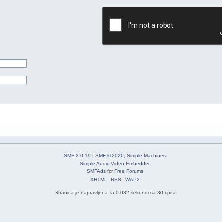
SMF 2.0.19
|
SMF © 2020
,
Simple Machines
Simple Audio Video Embedder
SMFAds
for
Free Forums
XHTML
RSS
WAP2
Stranica je napravljena za 0.032 sekundi sa 30 upita.