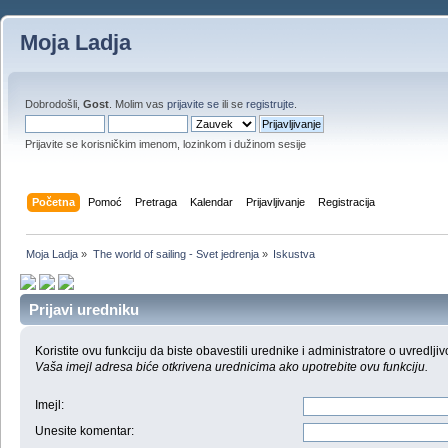
Moja Ladja
Dobrodošli,
Gost
. Molim vas
prijavite se
ili se
registrujte
.
Prijavite se korisničkim imenom, lozinkom i dužinom sesije
Početna
Pomoć
Pretraga
Kalendar
Prijavljivanje
Registracija
Moja Ladja
»
The world of sailing - Svet jedrenja
»
Iskustva
Prijavi uredniku
Koristite ovu funkciju da biste obavestili urednike i administratore o uvredljiv
Vaša imejl adresa biće otkrivena urednicima ako upotrebite ovu funkciju.
Imejl
:
Unesite komentar
: