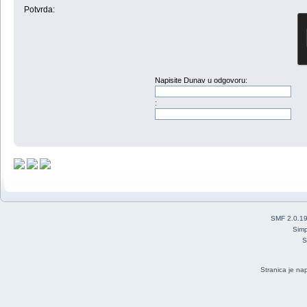
Potvrda:
Napisite Dunav u odgovoru:
:
SMF 2.0.1
Simp
S
Stranica je na