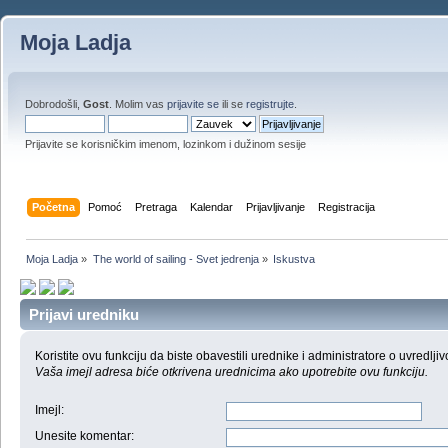
Moja Ladja
Dobrodošli,
Gost
. Molim vas
prijavite se
ili se
registrujte
.
Prijavite se korisničkim imenom, lozinkom i dužinom sesije
Početna
Pomoć
Pretraga
Kalendar
Prijavljivanje
Registracija
Moja Ladja
»
The world of sailing - Svet jedrenja
»
Iskustva
Prijavi uredniku
Koristite ovu funkciju da biste obavestili urednike i administratore o uvredljiv
Vaša imejl adresa biće otkrivena urednicima ako upotrebite ovu funkciju.
Imejl
:
Unesite komentar
: