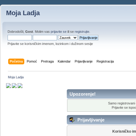
Moja Ladja
Dobrodošli,
Gost
. Molim vas
prijavite se
ili se
registrujte
.
Prijavite se korisničkim imenom, lozinkom i dužinom sesije
Početna
Pomoć
Pretraga
Kalendar
Prijavljivanje
Registracija
Moja Ladja
Upozorenje!
Samo registrovani 
Prijavite se ispod
Prijavljivanje
Korisničko i