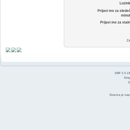
Lozin
Prijavi me za slede
minut
Prijavi me za stal
Za
SMF 2.0.1
Simp
S
Stranica je nap