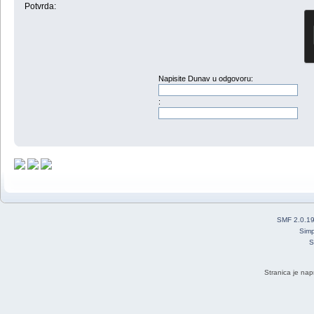
Potvrda:
Napisite Dunav u odgovoru:
:
SMF 2.0.1
Simp
S
Stranica je nap