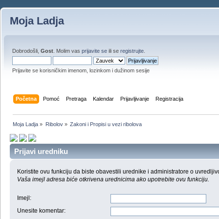
Moja Ladja
Dobrodošli,
Gost
. Molim vas
prijavite se
ili se
registrujte
.
Prijavite se korisničkim imenom, lozinkom i dužinom sesije
Početna
Pomoć
Pretraga
Kalendar
Prijavljivanje
Registracija
Moja Ladja
»
Ribolov
»
Zakoni i Propisi u vezi ribolova
Prijavi uredniku
Koristite ovu funkciju da biste obavestili urednike i administratore o uvredljiv
Vaša imejl adresa biće otkrivena urednicima ako upotrebite ovu funkciju.
Imejl
:
Unesite komentar
: