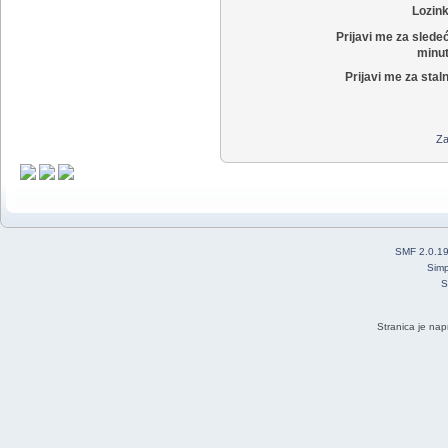
Lozin
Prijavi me za slede
minut
Prijavi me za stal
Za
SMF 2.0.1
Simp
S
Stranica je nap