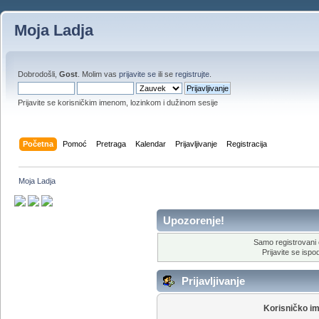
Moja Ladja
Dobrodošli,
Gost
. Molim vas
prijavite se
ili se
registrujte
.
Prijavite se korisničkim imenom, lozinkom i dužinom sesije
Početna
Pomoć
Pretraga
Kalendar
Prijavljivanje
Registracija
Moja Ladja
Upozorenje!
Samo registrovani 
Prijavite se ispod
Prijavljivanje
Korisničko i