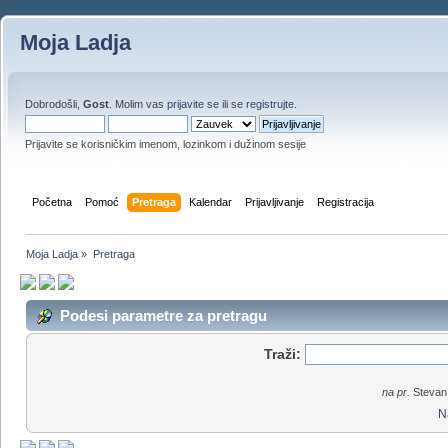
Moja Ladja
Dobrodošli,
Gost
. Molim vas
prijavite se
ili se
registrujte
.
Prijavite se korisničkim imenom, lozinkom i dužinom sesije
Početna
Pomoć
Pretraga
Kalendar
Prijavljivanje
Registracija
Moja Ladja
»
Pretraga
Podesi parametre za pretragu
Traži:
na pr.
Stevan 
N