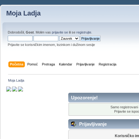
Moja Ladja
Dobrodošli,
Gost
. Molim vas
prijavite se
ili se
registrujte
.
Prijavite se korisničkim imenom, lozinkom i dužinom sesije
Početna
Pomoć
Pretraga
Kalendar
Prijavljivanje
Registracija
Moja Ladja
Upozorenje!
Samo registrovani 
Prijavite se ispod
Prijavljivanje
Korisničko i