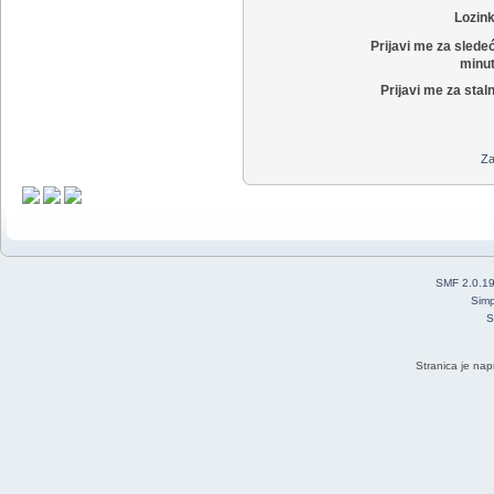
Lozin
Prijavi me za slede
minut
Prijavi me za stal
Za
SMF 2.0.1
Simp
S
Stranica je nap