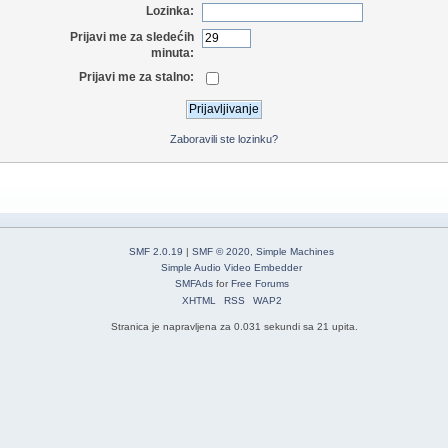
Lozinka:
Prijavi me za sledećih
minuta:
Prijavi me za stalno:
Zaboravili ste lozinku?
SMF 2.0.19
|
SMF © 2020
,
Simple Machines
Simple Audio Video Embedder
SMFAds
for
Free Forums
XHTML
RSS
WAP2
Stranica je napravljena za 0.031 sekundi sa 21 upita.