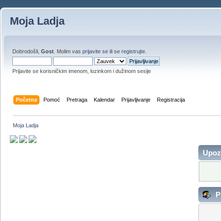
Moja Ladja
Dobrodošli,
Gost
. Molim vas
prijavite se
ili se
registrujte
.
Prijavite se korisničkim imenom, lozinkom i dužinom sesije
Početna
Pomoć
Pretraga
Kalendar
Prijavljivanje
Registracija
Moja Ladja
Upoz
Pr