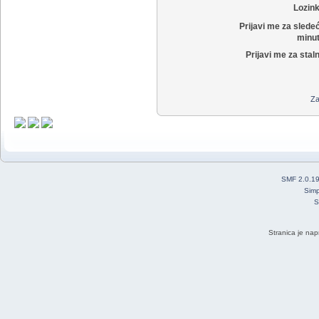
Lozin
Prijavi me za slede
minut
Prijavi me za stal
Za
SMF 2.0.1
Simp
S
Stranica je nap