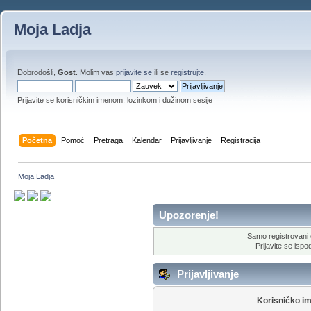
Moja Ladja
Dobrodošli,
Gost
. Molim vas
prijavite se
ili se
registrujte
.
Prijavite se korisničkim imenom, lozinkom i dužinom sesije
Početna
Pomoć
Pretraga
Kalendar
Prijavljivanje
Registracija
Moja Ladja
Upozorenje!
Samo registrovani 
Prijavite se ispod
Prijavljivanje
Korisničko i