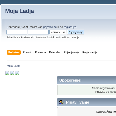
Moja Ladja
Dobrodošli,
Gost
. Molim vas
prijavite se
ili se
registrujte
.
Prijavite se korisničkim imenom, lozinkom i dužinom sesije
Početna
Pomoć
Pretraga
Kalendar
Prijavljivanje
Registracija
Moja Ladja
Upozorenje!
Samo registrovani 
Prijavite se ispod
Prijavljivanje
Korisničko i