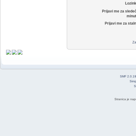
Lozin
Prijavi me za slede
minut
Prijavi me za stal
Za
SMF 2.0.1
Simp
S
Stranica je nap