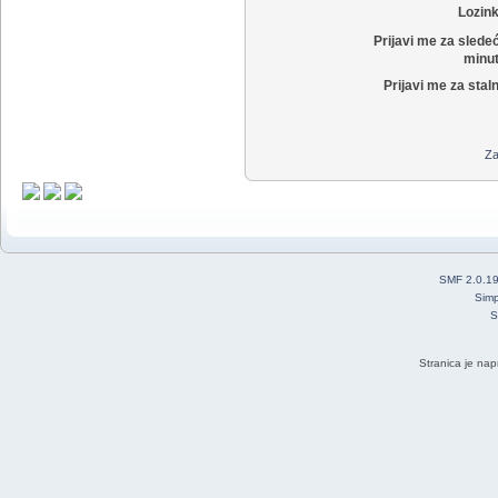
Lozin
Prijavi me za slede
minut
Prijavi me za stal
Za
SMF 2.0.1
Simp
S
Stranica je nap