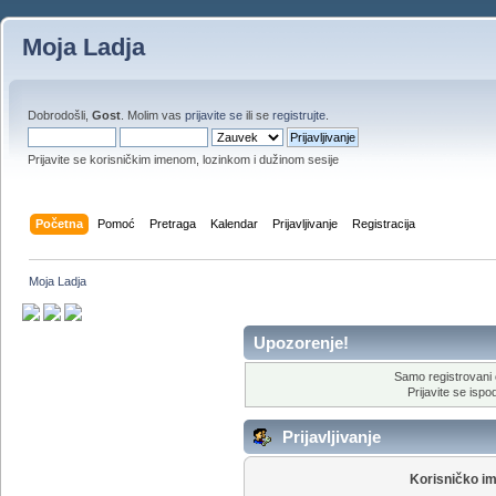
Moja Ladja
Dobrodošli,
Gost
. Molim vas
prijavite se
ili se
registrujte
.
Prijavite se korisničkim imenom, lozinkom i dužinom sesije
Početna
Pomoć
Pretraga
Kalendar
Prijavljivanje
Registracija
Moja Ladja
Upozorenje!
Samo registrovani 
Prijavite se ispod
Prijavljivanje
Korisničko i