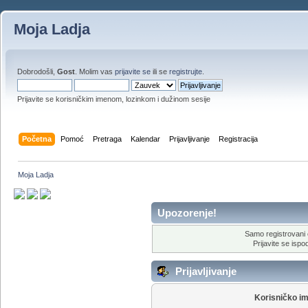
Moja Ladja
Dobrodošli,
Gost
. Molim vas
prijavite se
ili se
registrujte
.
Prijavite se korisničkim imenom, lozinkom i dužinom sesije
Početna
Pomoć
Pretraga
Kalendar
Prijavljivanje
Registracija
Moja Ladja
Upozorenje!
Samo registrovani 
Prijavite se ispod
Prijavljivanje
Korisničko i