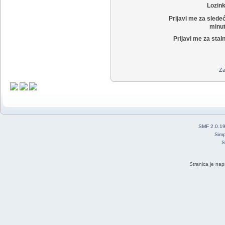
Lozin
Prijavi me za slede
minut
Prijavi me za stal
Za
SMF 2.0.1
Simp
S
Stranica je nap