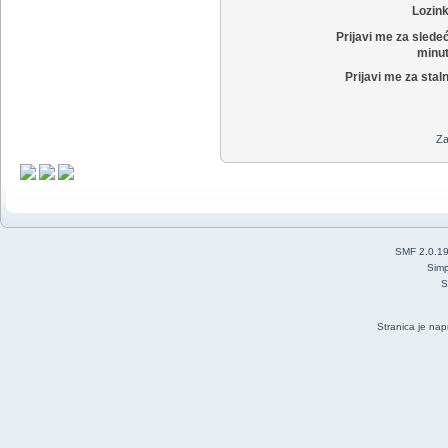
Lozin
Prijavi me za slede
minut
Prijavi me za stal
Za
SMF 2.0.1
Simp
S
Stranica je nap