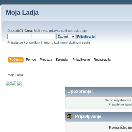
Moja Ladja
Dobrodošli,
Gost
. Molim vas
prijavite se
ili se
registrujte
.
Prijavite se korisničkim imenom, lozinkom i dužinom sesije
Početna
Pomoć
Pretraga
Kalendar
Prijavljivanje
Registracija
Moja Ladja
Upozorenje!
Samo registrovani 
Prijavite se ispod
Prijavljivanje
Korisničko i