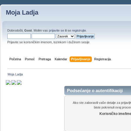
Moja Ladja
Dobrodošli,
Gost
. Molim vas
prijavite se
ili se
registrujte
.
Prijavite se korisničkim imenom, lozinkom i dužinom sesije
Početna
Pomoć
Pretraga
Kalendar
Prijavljivanje
Registracija
Moja Ladja
Podsećanje o autentifikaciji
Ako ste zaboravili vaše detalje za prijavl
biste pokrenuli ovaj proces
Korisničko ime/Ime