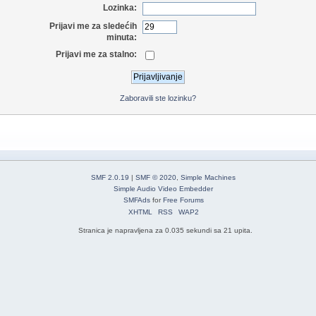
Lozinka:
Prijavi me za sledećih
minuta:
Prijavi me za stalno:
Zaboravili ste lozinku?
SMF 2.0.19
|
SMF © 2020
,
Simple Machines
Simple Audio Video Embedder
SMFAds
for
Free Forums
XHTML
RSS
WAP2
Stranica je napravljena za 0.035 sekundi sa 21 upita.