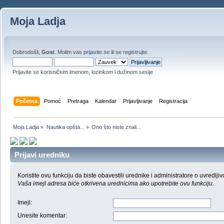
Moja Ladja
Dobrodošli,
Gost
. Molim vas
prijavite se
ili se
registrujte
.
Prijavite se korisničkim imenom, lozinkom i dužinom sesije
Početna
Pomoć
Pretraga
Kalendar
Prijavljivanje
Registracija
Moja Ladja
»
Nautika opšta...
»
Ono što niste znali...
Prijavi uredniku
Koristite ovu funkciju da biste obavestili urednike i administratore o uvredljiv
Vaša imejl adresa biće otkrivena urednicima ako upotrebite ovu funkciju.
Imejl
:
Unesite komentar
: