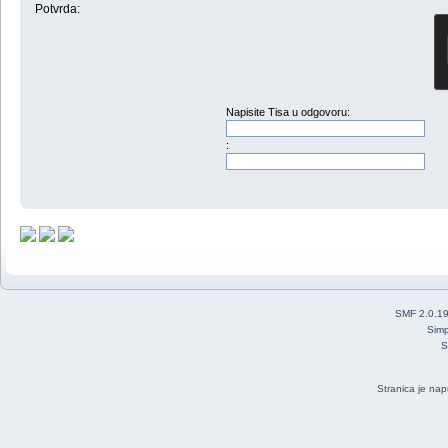
Potvrda:
Napisite Tisa u odgovoru:
:
SMF 2.0.1
Simp
S
Stranica je nap