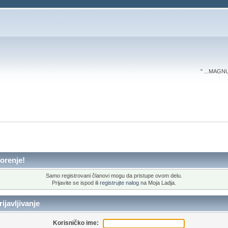
" ...MAGN
orenje!
Samo registrovani članovi mogu da pristupe ovom delu.
Prijavite se ispod ili
registrujte nalog
na Moja Ladja.
ijavljivanje
Korisničko ime: