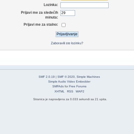
Lozinka:
Prijavi me za sledećih
minuta:
Prijavi me za stalno:
Zaboravili ste lozinku?
SMF 2.0.19
|
SMF © 2020
,
Simple Machines
Simple Audio Video Embedder
SMFAds
for
Free Forums
XHTML
RSS
WAP2
Stranica je napravljena za 0.033 sekundi sa 21 upita.