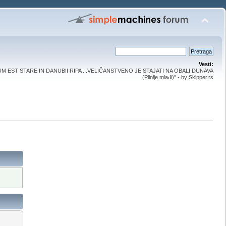
Vesti:
UM EST STARE IN DANUBII RIPA ...VELIČANSTVENO JE STAJATI NA OBALI DUNAVA
(Plinije mlađi)" - by Skipper.rs