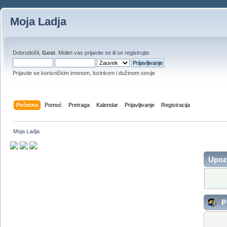
Moja Ladja
Dobrodošli,
Gost
. Molim vas
prijavite se
ili se
registrujte
.
Prijavite se korisničkim imenom, lozinkom i dužinom sesije
Početna
Pomoć
Pretraga
Kalendar
Prijavljivanje
Registracija
Moja Ladja
Upoz
Pr