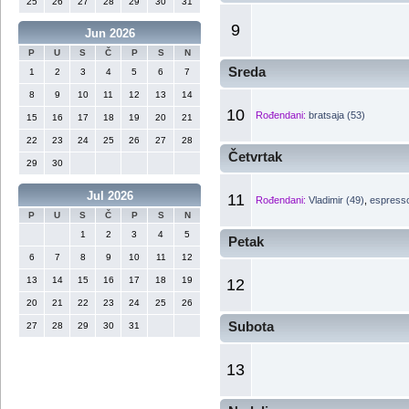
25
26
27
28
29
30
31
9
Jun 2026
P
U
S
Č
P
S
N
Sreda
1
2
3
4
5
6
7
8
9
10
11
12
13
14
10
Rođendani:
bratsaja (53)
15
16
17
18
19
20
21
22
23
24
25
26
27
28
Četvrtak
29
30
Jul 2026
11
Rođendani:
Vladimir (49)
,
espresso
P
U
S
Č
P
S
N
1
2
3
4
5
Petak
6
7
8
9
10
11
12
13
14
15
16
17
18
19
12
20
21
22
23
24
25
26
Subota
27
28
29
30
31
13