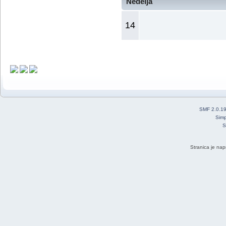
Nedelja
14
SMF 2.0.1
Simp
S
Stranica je nap