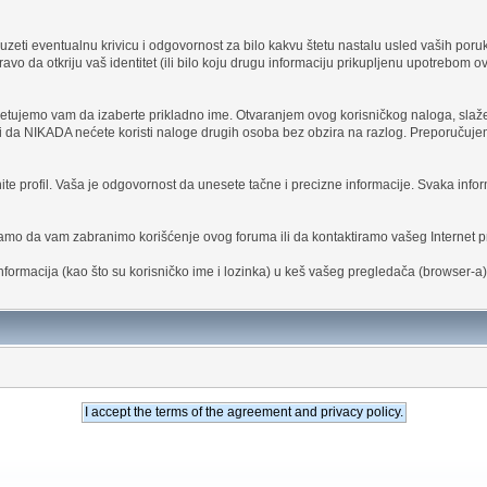
uzeti eventualnu krivicu i odgovornost za bilo kakvu štetu nastalu usled vaših poruka
vo da otkriju vaš identitet (ili bilo koju drugu informaciju prikupljenu upotrebom o
vetujemo vam da izaberte prikladno ime. Otvaranjem ovog korisničkog naloga, slažet
 i da NIKADA nećete koristi naloge drugih osoba bez obzira na razlog. Preporučujem
nite profil. Vaša je odgovornost da unesete tačne i precizne informacije. Svaka inform
amo da vam zabranimo korišćenje ovog foruma ili da kontaktiramo vašeg Internet p
nformacija (kao što su korisničko ime i lozinka) u keš vašeg pregledača (browser-a).