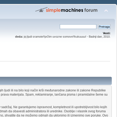
Vesti:
deda:
joj ljudi sramote!!pržim uvozne somove!!kukuuuu! - Badnji dan, 2010.
ih ljudi ili na bilo koji način krši međunarodne zakone ili zakone Republike
og prava materijala. Spam, reklamiranje, lančana pisma i piramidalne šeme su
adržaj. Ne garantujemo ispravnost, kompletnost ili upotrebljivost bilo kojih
dmah da obavesti administratora ili urednike. Osoblje i vlasnik ovog foruma
čno, shvatite da ne možemo odmah da uklonimo ili izmenimo sve poruke. Ovo