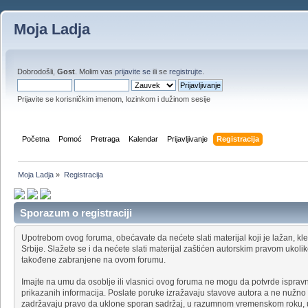
Moja Ladja
Dobrodošli,
Gost
. Molim vas
prijavite se
ili se
registrujte
.
Prijavite se korisničkim imenom, lozinkom i dužinom sesije
Početna
Pomoć
Pretraga
Kalendar
Prijavljivanje
Registracija
Moja Ladja
»
Registracija
Sporazum o registraciji
Upotrebom ovog foruma, obećavate da nećete slati materijal koji je lažan, klev
Srbije. Slažete se i da nećete slati materijal zaštićen autorskim pravom uko
takođene zabranjene na ovom forumu.
Imajte na umu da osoblje ili vlasnici ovog foruma ne mogu da potvrde ispravno
prikazanih informacija. Poslate poruke izražavaju stavove autora a ne nužno 
zadržavaju pravo da uklone sporan sadržaj, u razumnom vremenskom roku, uk