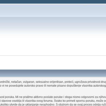
etnički, netačan, vulgaran, seksualno orijentisan, preteći, ugrožava privatnost drug
liko vi ne posedujete autorsko pravo ili nemate pisano dopuštenje vlasnika autorsk
st poruka. Mi ne pratimo aktivno poslate poruke i stoga nismo odgovorni za njihov s
i stavove osoblja ili vlasnika ovog foruma. Svako ko primeti spornu poruku, može o
oliko utvrde da je uklanjanje neophodno. S obzirom da se ovaj proces odvija ru