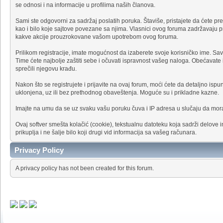
se odnosi i na informacije u profilima naših članova.
Sami ste odgovorni za sadržaj poslatih poruka. Štaviše, pristajete da ćete pre
kao i bilo koje sajtove povezane sa njima. Vlasnici ovog foruma zadržavaju pra
kakve akcije prouzrokovane vašom upotrebom ovog foruma.
Prilikom registracije, imate mogućnost da izaberete svoje korisničko ime. Sa
Time ćete najbolje zaštiti sebe i očuvati ispravnost vašeg naloga. Obećavate
sprečili njegovu krađu.
Nakon što se registrujete i prijavite na ovaj forum, moći ćete da detaljno ispu
uklonjena, uz ili bez prethodnog obaveštenja. Moguće su i prikladne kazne.
Imajte na umu da se uz svaku vašu poruku čuva i IP adresa u slučaju da mor
Ovaj softver smešta kolačić (cookie), tekstualnu datoteku koja sadrži delove i
prikuplja i ne šalje bilo koji drugi vid informacija sa vašeg računara.
Privacy Policy
A privacy policy has not been created for this forum.