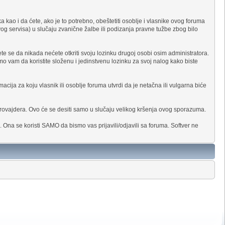
 kao i da ćete, ako je to potrebno, obeštetiti osoblje i vlasnike ovog foruma
vog servisa) u slučaju zvanične žalbe ili podizanja pravne tužbe zbog bilo
e se da nikada nećete otkriti svoju lozinku drugoj osobi osim administratora.
o vam da koristite složenu i jedinstvenu lozinku za svoj nalog kako biste
acija za koju vlasnik ili osoblje foruma utvrdi da je netačna ili vulgarna biće
rovajdera. Ovo će se desiti samo u slučaju velikog kršenja ovog sporazuma.
 Ona se koristi SAMO da bismo vas prijavili/odjavili sa foruma. Softver ne