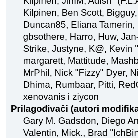
Kilpinen, JimM, Adish "(F.L.
Kilpinen, Ben Scott, Bigguy
Duncan85, Eliana Tamerin, 
gbsothere, Harro, Huw, Jan
Strike, Justyne, K@, Kevin "
margarett, Mattitude, Mashby
MrPhil, Nick "Fizzy" Dyer, N
Dhima, Rumbaar, Pitti, Re
xenovanis i ziycon
Prilagođivači (autori modifika
Gary M. Gadsdon, Diego An
Valentin, Mick., Brad "Ic