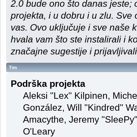
2.0 bude ono što danas jeste;
projekta, i u dobru i u zlu. S
vas. Ovo uključuje i sve naše 
hvala vam što ste instalirali i ko
značajne sugestije i prijavljival
Tim
Podrška projekta
Aleksi "Lex" Kilpinen, Michel
González, Will "Kindred" 
Amacythe, Jeremy "SleePy" 
O'Leary