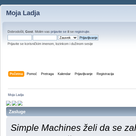
Moja Ladja
Dobrodošli,
Gost
. Molim vas
prijavite se
ili se
registrujte
.
Prijavite se korisničkim imenom, lozinkom i dužinom sesije
Početna
Pomoć
Pretraga
Kalendar
Prijavljivanje
Registracija
Moja Ladja
Zasluge
Simple Machines želi da se za