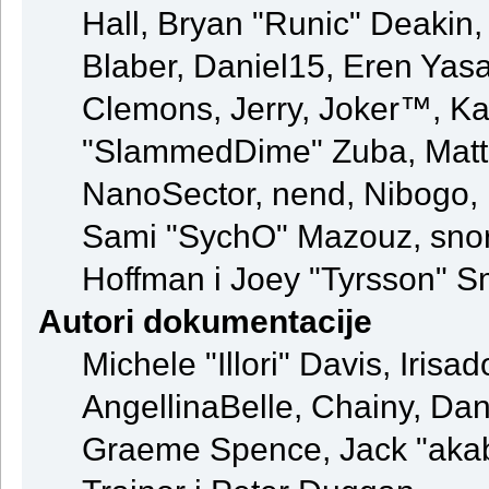
Hall, Bryan "Runic" Deakin
Blaber, Daniel15, Eren Yas
Clemons, Jerry, Joker™, Kay
"SlammedDime" Zuba, Matt
NanoSector, nend, Nibogo, N
Sami "SychO" Mazouz, snor
Hoffman i Joey "Tyrsson" S
Autori dokumentacije
Michele "Illori" Davis, Iris
AngellinaBelle, Chainy, Dani
Graeme Spence, Jack "akab