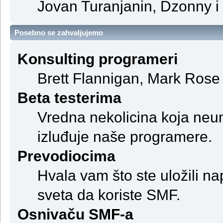
Jovan Turanjanin, Dzonny i
Posebno se zahvaljujemo
Konsulting programeri
Brett Flannigan, Mark Rose
Beta testerima
Vredna nekolicina koja neum
izluđuje naše programere.
Prevodiocima
Hvala vam što ste uložili na
sveta da koriste SMF.
Osnivaču SMF-a