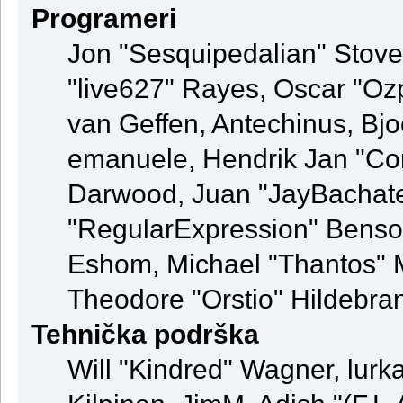
Programeri
Jon "Sesquipedalian" Stovel
"live627" Rayes, Oscar "Oz
van Geffen, Antechinus, Bjo
emanuele, Hendrik Jan "Co
Darwood, Juan "JayBachate
"RegularExpression" Benso
Eshom, Michael "Thantos" M
Theodore "Orstio" Hildebran
Tehnička podrška
Will "Kindred" Wagner, lurka