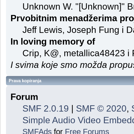
Unknown W. "[Unknown]" B
Prvobitnim menadžerima pro
Jeff Lewis, Joseph Fung i 
In loving memory of
Crip, K@, metallica48423 i
I svima koje smo možda propust
Prava kopiranja
Forum
SMF 2.0.19
|
SMF © 2020
,
Simple Audio Video Embed
SMFAds
for
Free Forums