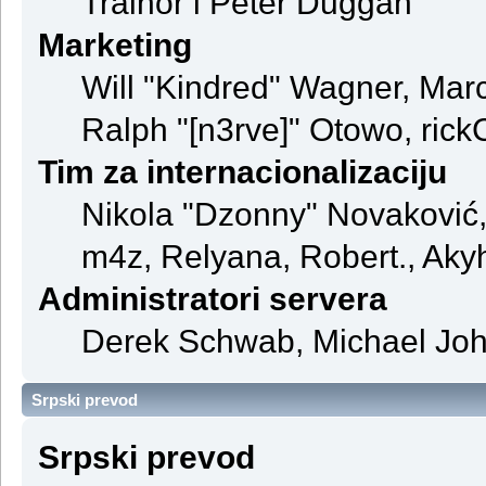
Trainor i Peter Duggan
Marketing
Will "Kindred" Wagner, Mar
Ralph "[n3rve]" Otowo, rick
Tim za internacionalizaciju
Nikola "Dzonny" Novaković
m4z, Relyana, Robert., Aky
Administratori servera
Derek Schwab, Michael John
Srpski prevod
Srpski prevod