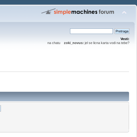
Vesti:
na chatu
zoki_novus:
jel se licna karta vodi na tebe?