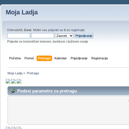
Moja Ladja
Dobrodošli,
Gost
. Molim vas
prijavite se
ili se
registrujte
.
Prijavite se korisničkim imenom, lozinkom i dužinom sesije
Početna
Pomoć
Pretraga
Kalendar
Prijavljivanje
Registracija
Moja Ladja
»
Pretraga
Podesi parametre za pretragu