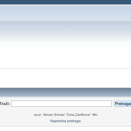
Traži:
na pr.
Stevan Sremac "Zona Zamfirova" -film
Napredna pretraga