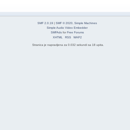
SMF 2.0.19
|
SMF © 2020
,
Simple Machines
Simple Audio Video Embedder
SMFAds
for
Free Forums
XHTML
RSS
WAP2
Stranica je napravljena za 0.032 sekundi sa 18 upita.