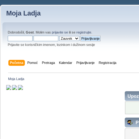
Moja Ladja
Dobrodošli,
Gost
. Molim vas
prijavite se
ili se
registrujte
.
Prijavite se korisničkim imenom, lozinkom i dužinom sesije
Početna
Pomoć
Pretraga
Kalendar
Prijavljivanje
Registracija
Moja Ladja
Upoz
Pr