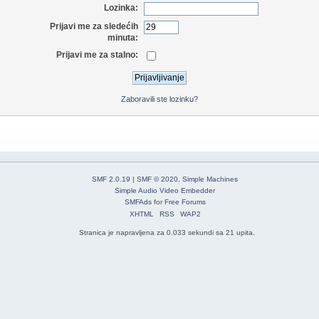
Lozinka:
Prijavi me za sledećih
minuta:
Prijavi me za stalno:
Zaboravili ste lozinku?
SMF 2.0.19
|
SMF © 2020
,
Simple Machines
Simple Audio Video Embedder
SMFAds
for
Free Forums
XHTML
RSS
WAP2
Stranica je napravljena za 0.033 sekundi sa 21 upita.