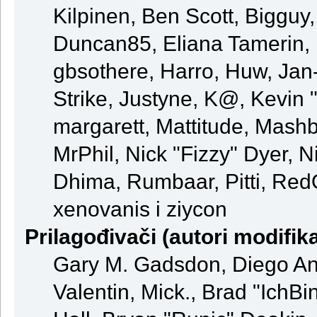
Kilpinen, Ben Scott, Bigguy
Duncan85, Eliana Tamerin, 
gbsothere, Harro, Huw, Jan
Strike, Justyne, K@, Kevin "
margarett, Mattitude, Mashby
MrPhil, Nick "Fizzy" Dyer, N
Dhima, Rumbaar, Pitti, Re
xenovanis i ziycon
Prilagođivači (autori modifika
Gary M. Gadsdon, Diego An
Valentin, Mick., Brad "Ic