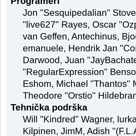
Programeri
Jon "Sesquipedalian" Stovel
"live627" Rayes, Oscar "Oz
van Geffen, Antechinus, Bjo
emanuele, Hendrik Jan "Co
Darwood, Juan "JayBachate
"RegularExpression" Benso
Eshom, Michael "Thantos" M
Theodore "Orstio" Hildebran
Tehnička podrška
Will "Kindred" Wagner, lurka
Kilpinen, JimM, Adish "(F.L.