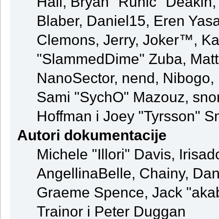
Hall, Bryan "Runic" Deakin
Blaber, Daniel15, Eren Yas
Clemons, Jerry, Joker™, Kay
"SlammedDime" Zuba, Matt
NanoSector, nend, Nibogo, N
Sami "SychO" Mazouz, snor
Hoffman i Joey "Tyrsson" S
Autori dokumentacije
Michele "Illori" Davis, Iris
AngellinaBelle, Chainy, Dani
Graeme Spence, Jack "akab
Trainor i Peter Duggan