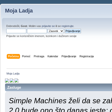
Moja Ladja
Dobrodošli,
Gost
. Molim vas
prijavite se
ili se
registrujte
.
Prijavite se korisničkim imenom, lozinkom i dužinom sesije
Početna
Pomoć
Pretraga
Kalendar
Prijavljivanje
Registracija
Moja Ladja
Zasluge
Simple Machines želi da se za
2.0 bude ono što danas jeste;