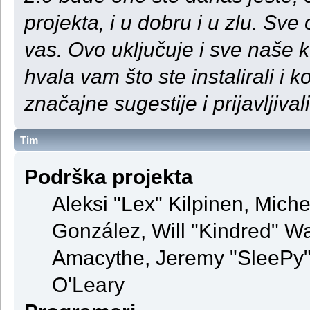
projekta, i u dobru i u zlu. S
vas. Ovo uključuje i sve naše 
hvala vam što ste instalirali i ko
značajne sugestije i prijavljival
Tim
Podrška projekta
Aleksi "Lex" Kilpinen, Michel
González, Will "Kindred" 
Amacythe, Jeremy "SleePy" 
O'Leary