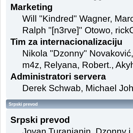
Marketing
Will "Kindred" Wagner, Mar
Ralph "[n3rve]" Otowo, rick
Tim za internacionalizaciju
Nikola "Dzonny" Novaković
m4z, Relyana, Robert., Aky
Administratori servera
Derek Schwab, Michael John
Srpski prevod
Srpski prevod
Jovan Turanjanin, Dzonny i