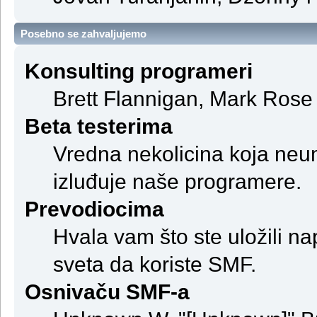
Posebno se zahvaljujemo
Konsulting programeri
Brett Flannigan, Mark Rose
Beta testerima
Vredna nekolicina koja neum
izluđuje naše programere.
Prevodiocima
Hvala vam što ste uložili na
sveta da koriste SMF.
Osnivaču SMF-a