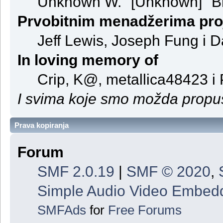
Unknown W. "[Unknown]" B
Prvobitnim menadžerima pro
Jeff Lewis, Joseph Fung i 
In loving memory of
Crip, K@, metallica48423 i
I svima koje smo možda propust
Prava kopiranja
Forum
SMF 2.0.19
|
SMF © 2020
,
Simple Audio Video Embed
SMFAds
for
Free Forums