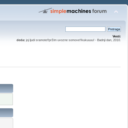
Vesti:
deda:
joj ljudi sramote!!pržim uvozne somove!!kukuuuu! - Badnji dan, 2010.