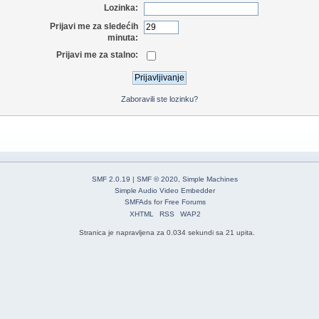
Lozinka:
Prijavi me za sledećih
minuta:
Prijavi me za stalno:
Zaboravili ste lozinku?
SMF 2.0.19
|
SMF © 2020
,
Simple Machines
Simple Audio Video Embedder
SMFAds
for
Free Forums
XHTML
RSS
WAP2
Stranica je napravljena za 0.034 sekundi sa 21 upita.