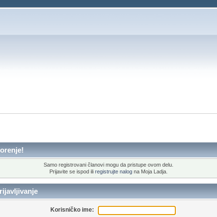
orenje!
Samo registrovani članovi mogu da pristupe ovom delu.
Prijavite se ispod ili
registrujte nalog
na Moja Ladja.
ijavljivanje
Korisničko ime: