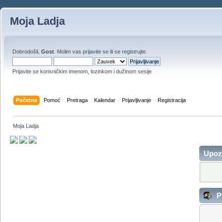
Moja Ladja
Dobrodošli,
Gost
. Molim vas
prijavite se
ili se
registrujte
.
Prijavite se korisničkim imenom, lozinkom i dužinom sesije
Početna
Pomoć
Pretraga
Kalendar
Prijavljivanje
Registracija
Moja Ladja
Upoz
Pr