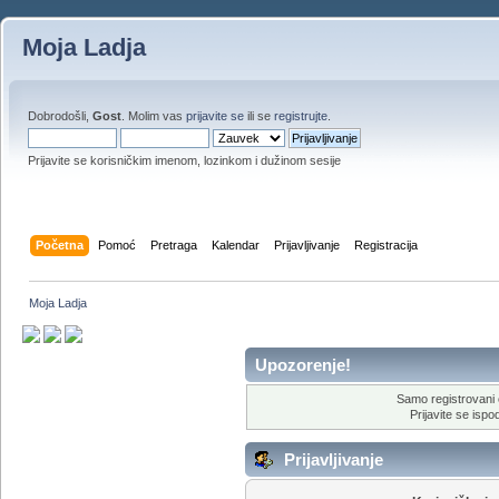
Moja Ladja
Dobrodošli,
Gost
. Molim vas
prijavite se
ili se
registrujte
.
Prijavite se korisničkim imenom, lozinkom i dužinom sesije
Početna
Pomoć
Pretraga
Kalendar
Prijavljivanje
Registracija
Moja Ladja
Upozorenje!
Samo registrovani 
Prijavite se ispod
Prijavljivanje