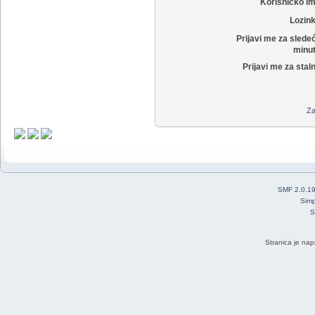
Korisničko i
Lozin
Prijavi me za slede
minut
Prijavi me za stal
Za
SMF 2.0.1
Simp
S
Stranica je nap