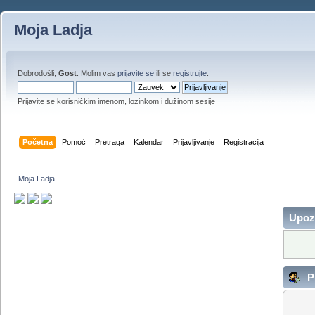
Moja Ladja
Dobrodošli,
Gost
. Molim vas
prijavite se
ili se
registrujte
.
Prijavite se korisničkim imenom, lozinkom i dužinom sesije
Početna
Pomoć
Pretraga
Kalendar
Prijavljivanje
Registracija
Moja Ladja
Upoz
Pr