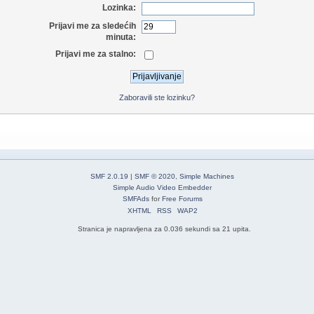
Lozinka:
Prijavi me za sledećih
minuta:
Prijavi me za stalno:
Zaboravili ste lozinku?
SMF 2.0.19
|
SMF © 2020
,
Simple Machines
Simple Audio Video Embedder
SMFAds
for
Free Forums
XHTML
RSS
WAP2
Stranica je napravljena za 0.036 sekundi sa 21 upita.