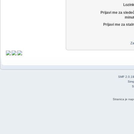
Lozin
Prijavi me za slede
minut
Prijavi me za stal
Za
SMF 2.0.1
Simp
S
Stranica je nap