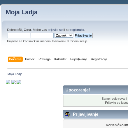
Moja Ladja
Dobrodošli,
Gost
. Molim vas
prijavite se
ili se
registrujte
.
Prijavite se korisničkim imenom, lozinkom i dužinom sesije
Početna
Pomoć
Pretraga
Kalendar
Prijavljivanje
Registracija
Moja Ladja
Upozorenje!
Samo registrovani 
Prijavite se ispod
Prijavljivanje
Korisničko i