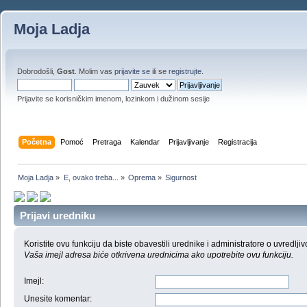
Moja Ladja
Dobrodošli,
Gost
. Molim vas
prijavite se
ili se
registrujte
.
Prijavite se korisničkim imenom, lozinkom i dužinom sesije
Početna
Pomoć
Pretraga
Kalendar
Prijavljivanje
Registracija
Moja Ladja
»
E, ovako treba...
»
Oprema
»
Sigurnost
Prijavi uredniku
Koristite ovu funkciju da biste obavestili urednike i administratore o uvredljiv
Vaša imejl adresa biće otkrivena urednicima ako upotrebite ovu funkciju.
Imejl
:
Unesite komentar
: