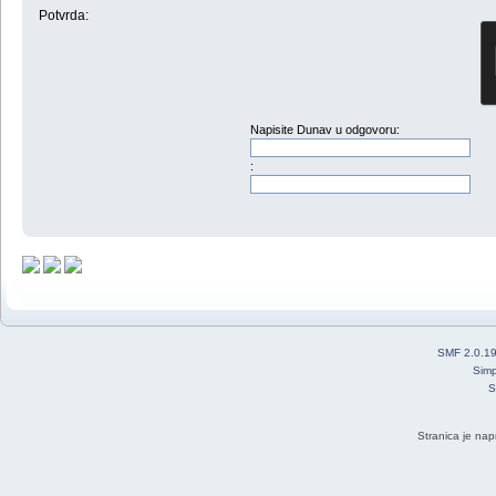
Potvrda:
Napisite Dunav u odgovoru:
:
SMF 2.0.1
Simp
S
Stranica je nap